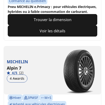
Confiance au quotidien
Pneu MICHELIN e.Primacy : pour véhicules électriques,
hybrides ou à faible consommation de carburant.
Trouver la dimension
Voir les détails
MICHELIN
Alpin 7
4/5
(2)
4 Awards
Hiver
3PMSF
M+S
Adapté aux véhicules électriques