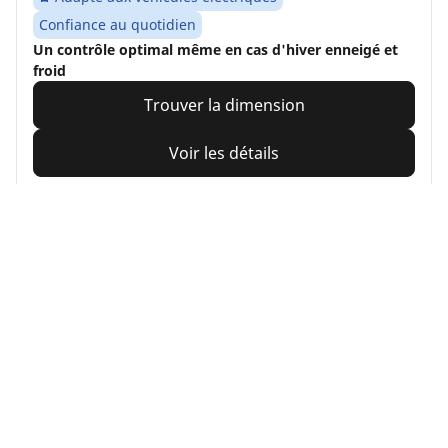
Confiance au quotidien
Un contrôle optimal même en cas d'hiver enneigé et
froid
Trouver la dimension
Voir les détails
MICHELIN
Primacy 4
4.7/5
(369)
Été
Adapté aux véhicules électriques