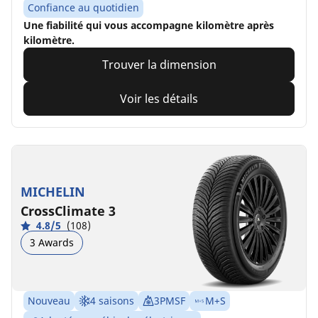
Confiance au quotidien
Une fiabilité qui vous accompagne kilomètre après
kilomètre.
Trouver la dimension
Voir les détails
MICHELIN
CrossClimate 3
4.8/5
(108)
3 Awards
Nouveau
4 saisons
3PMSF
M+S