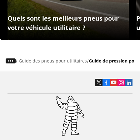
Quels sont les meilleurs pneus pour
P
votre véhicule utilitaire ?
u
/
Guide des pneus pour utilitaires
Guide de pression pour 