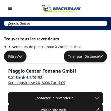
Go to page content
Go to page navigation
Trouver tous les revendeurs
91 revendeurs de pneus moto à Zurich, Suisse
Filtres
Trier par: Distance
Piaggio Center Fontana GmbH
0.51 km
4.1/5
(183)
Sonneggstrasse 26, 8006 Zurich
Contacter le revendeur
Voir le site web