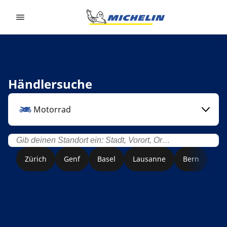
Go to page content
Go to page navigation
Händlersuche
Motorrad
Zürich
Genf
Basel
Lausanne
Bern