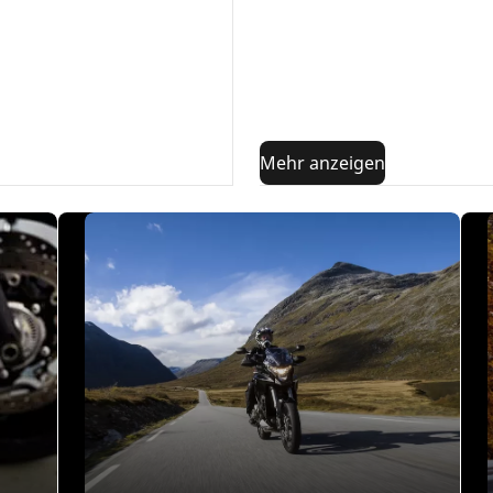
Wann sollte ein Rad ausge
Auswuchten von Motorradre
Einsatz
Wie wird ein Rad ausgewuc
Kann ich ein Rad selbst au
Mehr anzeigen