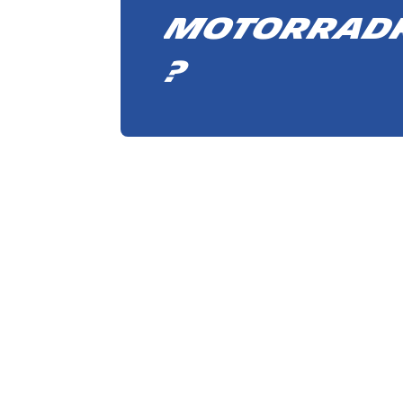
motorradr
?