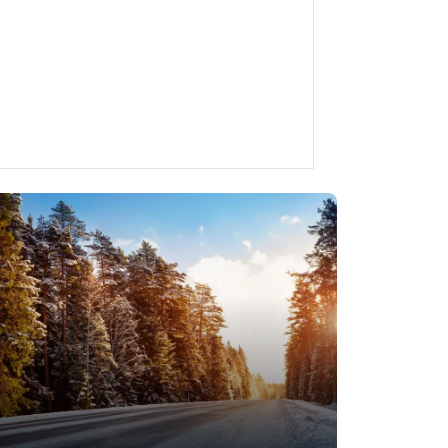
wuchtet werden?
ifen: die Ausnahme beim Offroad-
htet?
swuchten?