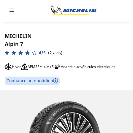
Go to page content
Go to page navigation
MICHELIN
Alpin 7
4/5
(2 avis)
Hiver
3PMSF
M+S
Adapté aux véhicules électriques
Confiance au quotidien