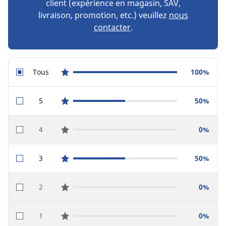
client (expérience en magasin, SAV,
livraison, promotion, etc.) veuillez
nous
contacter
.
Tous
100%
star reviews
5
50%
star reviews
4
0%
star reviews
3
50%
star reviews
2
0%
star reviews
1
0%
star reviews