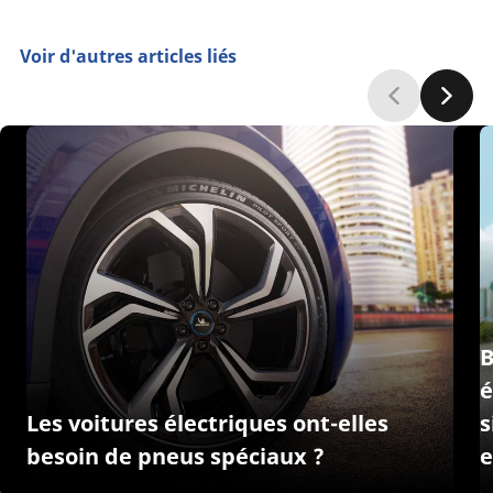
Voir d'autres articles liés
B
é
Les voitures électriques ont-elles
s
besoin de pneus spéciaux ?
e