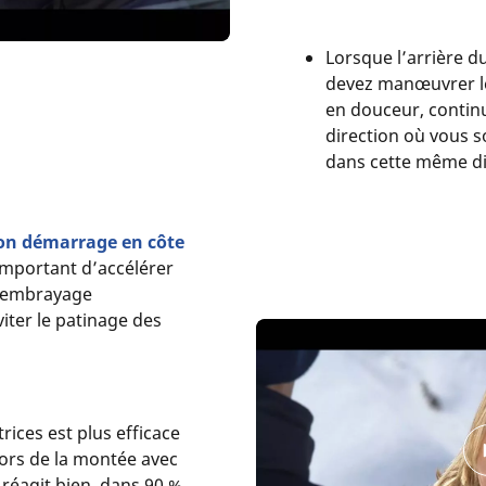
Lorsque l’arrière d
devez manœuvrer les
en douceur, contin
direction où vous s
dans cette même di
son démarrage en côte
 important d’accélérer
l’embrayage
iter le patinage des
trices est plus efficace
Lors de la montée avec
 réagit bien, dans 90 %