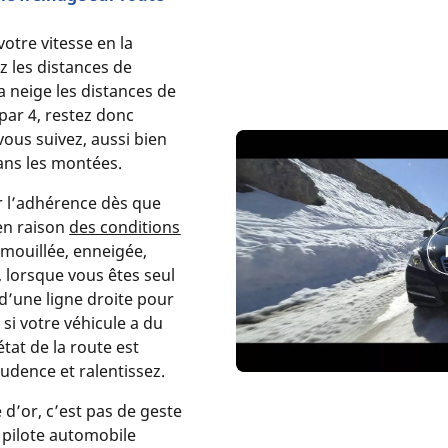
tre vitesse en la
z les distances de
a neige les distances de
par 4, restez donc
vous suivez, aussi bien
ans les montées.
er l’adhérence dès que
 en raison
des conditions
 mouillée, enneigée,
a, lorsque vous êtes seul
z d’une ligne droite pour
si votre véhicule a du
’état de la route est
udence et ralentissez.
e d’or, c’est pas de geste
 pilote automobile