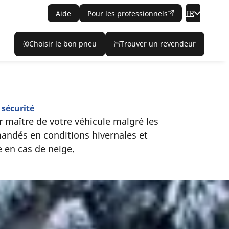
FR
Aide
Pour les professionnels
Choisir le bon pneu
Trouver un revendeur
 sécurité
r maître de votre véhicule malgré les
andés en conditions hivernales et
 en cas de neige.