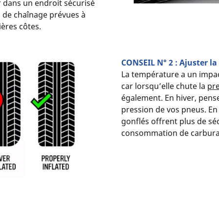
r dans un endroit sécurisé
es de chaînage prévues à
ières côtes.
CONSEIL N° 2 : Ajuster la
La température a un impact
car lorsqu’elle chute la
pr
également. En hiver, pense
pression de vos pneus. En 
gonflés offrent plus de séc
consommation de carbura