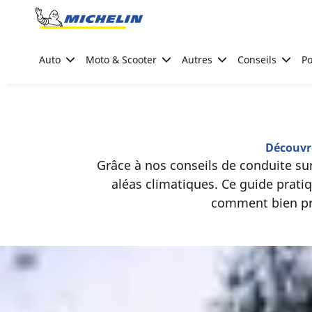
Go to page content
Go to page navigation
Auto
Moto & Scooter
Autres
Conseils
Po
Découvre
Grâce à nos conseils de conduite sur
aléas climatiques. Ce guide prat
comment bien pré