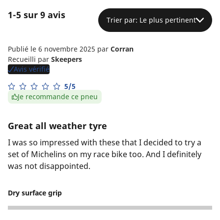
1-5 sur 9 avis
Trier par: Le plus pertinent
Publié le 6 novembre 2025
par
Corran
Recueilli par
Skeepers
Avis vérifié
5/5
Je recommande ce pneu
Great all weather tyre
I was so impressed with these that I decided to try a
set of Michelins on my race bike too. And I definitely
was not disappointed.
Dry surface grip
5