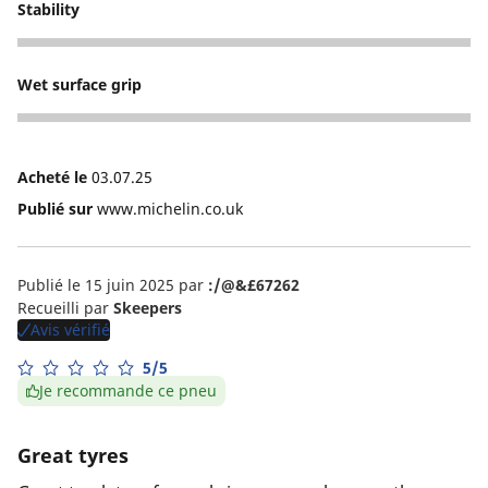
Stability
5
Wet surface grip
1
Acheté le
03.07.25
Publié sur
www.michelin.co.uk
Publié le 15 juin 2025
par
:/@&£67262
Recueilli par
Skeepers
Avis vérifié
5/5
Je recommande ce pneu
Great tyres