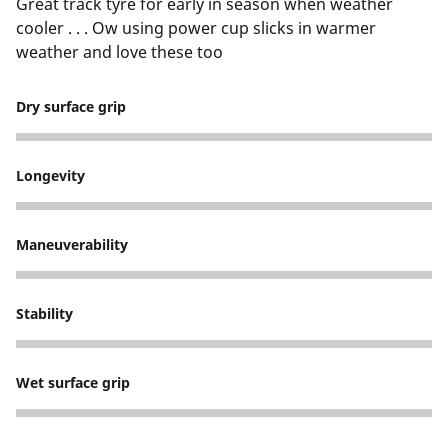
Great track tyre for early in season when weather
cooler . . . Ow using power cup slicks in warmer
weather and love these too
Dry surface grip
5
Longevity
5
Maneuverability
5
Stability
5
Wet surface grip
5