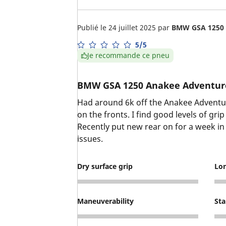
Publié le 24 juillet 2025
par
BMW GSA 1250
5/5
Je recommande ce pneu
BMW GSA 1250 Anakee Adventur
Had around 6k off the Anakee Adventu
on the fronts. I find good levels of grip 
Recently put new rear on for a week in t
issues.
Dry surface grip
Lo
5
5
Maneuverability
Sta
5
5