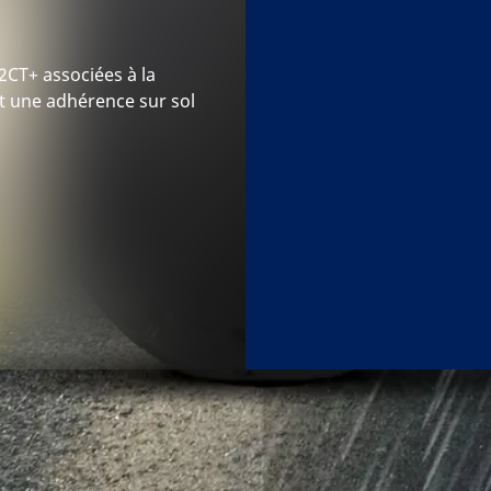
2CT+ associées à la
t une adhérence sur sol