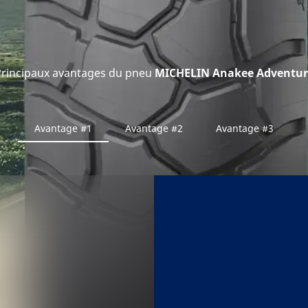
rincipaux avantages du pneu
MICHELIN Anakee Adventur
Avantage #1
Avantage #2
Avantage #3