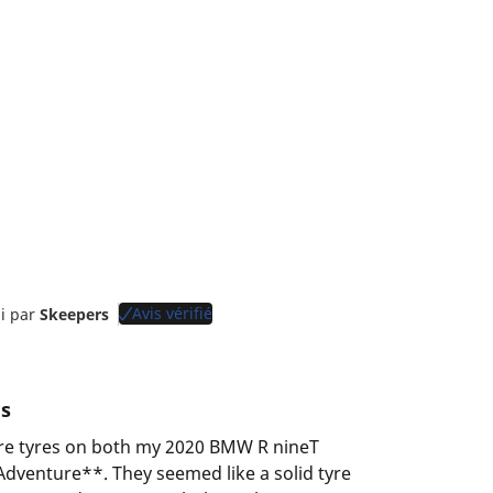
Avis vérifié
li par
Skeepers
s
ure tyres on both my 2020 BMW R nineT
enture**. They seemed like a solid tyre