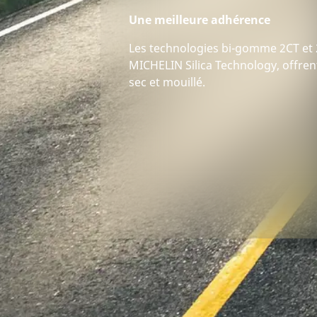
Une meilleure adhérence
Les technologies bi-gomme 2CT et 
MICHELIN Silica Technology, offren
sec et mouillé.