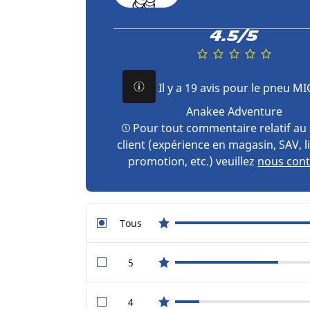
4.5/5
Il y a 19 avis pour le pneu M
Anakee Adventure
Pour tout commentaire relatif au 
client (expérience en magasin, SAV, l
promotion, etc.) veuillez
nous cont
Tous
star reviews
5
star reviews
4
star reviews