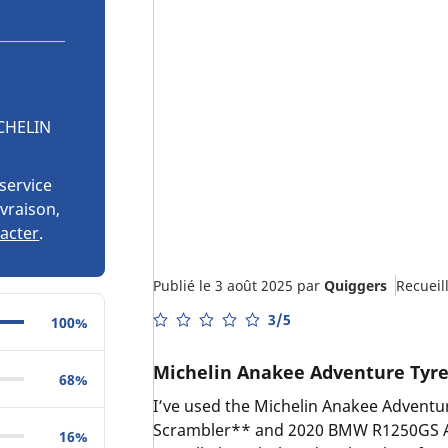
ICHELIN
service
ivraison,
acter
.
Publié le 3 août 2025
par
Quiggers
Recueil
3/5
100%
Michelin Anakee Adventure Tyre
68%
I’ve used the Michelin Anakee Advent
Scrambler** and 2020 BMW R1250GS Adv
16%