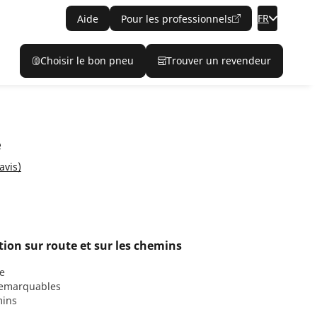
FR
Aide
Pour les professionnels
Choisir le bon pneu
Trouver un revendeur
e
avis)
tion sur route et sur les chemins
e
 remarquables
mins