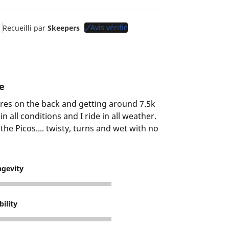
Avis vérifié
Recueilli par
Skeepers
e
res on the back and getting around 7.5k
in all conditions and I ride in all weather.
he Picos.... twisty, turns and wet with no
ngevity
bility