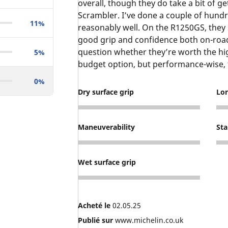
overall, though they do take a bit of g
Scrambler. I’ve done a couple of hundr
11%
reasonably well. On the R1250GS, they 
good grip and confidence both on-road an
question whether they’re worth the high
5%
budget option, but performance-wise, the
0%
Dry surface grip
Lo
3
3
Maneuverability
Sta
3
3
Wet surface grip
3
Acheté le
02.05.25
Publié sur
www.michelin.co.uk