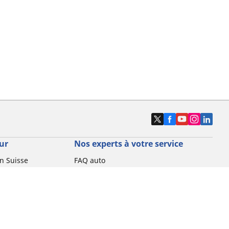
ur
Nos experts à votre service
n Suisse
FAQ auto
t scooter
FAQ moto
Nous contacter
Promotions
Technologie RFID
L'éthique chez Michelin