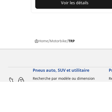
Voir les détails
Home
Motorbike
TRP
Pneus auto, SUV et utilitaire
P
Recherche par modèle ou dimension
R
Recherche pour mon auto
R
Recherche par type de véhicule
R
Recherche par expérience de conduite
P
Recherche par saison
R
Recherche par gamme
R