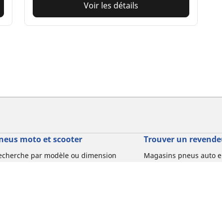
Voir les détails
neus moto et scooter
Trouver un revende
echerche par modèle ou dimension
Magasins pneus auto e
echerche pour ma moto/scooter
Magasins pneus moto e
echerche par type de véhicule
arcourir par expérience de conduite
echerche par gamme
echerche par dimension