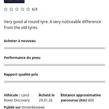
Avis vérifié
5/5
Very good al round tyre. A very noticeable difference
from the old tyres.
Acheter à nouveau
5
Performance du pneu
5
Rapport qualité-prix
4
Véhicule :
Land
Acheté le
Distance approximative
Rover Discovery
29.01.26
parcourue (Km)
800
Publié sur
DriverReviews