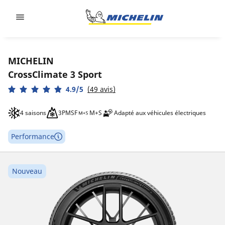
Go to page content
Go to page navigation
MICHELIN
CrossClimate 3 Sport
4.9/5
(49 avis)
4 saisons
3PMSF
M+S
Adapté aux véhicules électriques
Performance
Nouveau