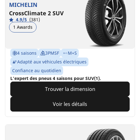
MICHELIN
CrossClimate 2 SUV
4.9/5
(381)
1 Awards
4 saisons
3PMSF
M+S
Adapté aux véhicules électriques
Confiance au quotidien
L'expert des pneus 4 saisons pour SUV(1).
Trouver la dimension
Voir les détails