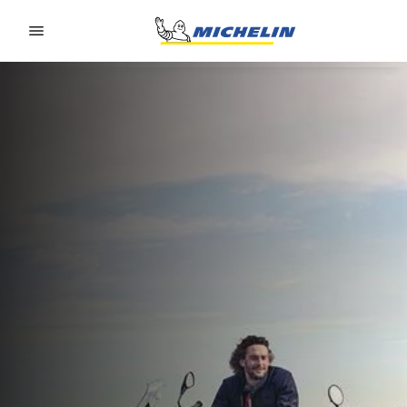
Go to page content
Go to page navigation