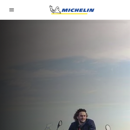
Go to page content
Go to page navigation