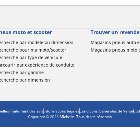
neus moto et scooter
Trouver un revende
echerche par modèle ou dimension
Magasins pneus auto e
echerche pour ma moto/scooter
Magasins pneus moto e
echerche par type de véhicule
arcourir par expérience de conduite
echerche par gamme
echerche par dimension
elles
Traitement des avis
Informations légales
Conditions Générales de Vente
Cod
Copyright © 2026 Michelin. Tous droits réservés