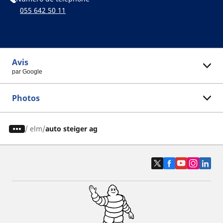
055 642 50 11
Avis
par Google
Photos
/
elm
auto steiger ag