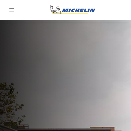
Go to page content
Go to page navigation