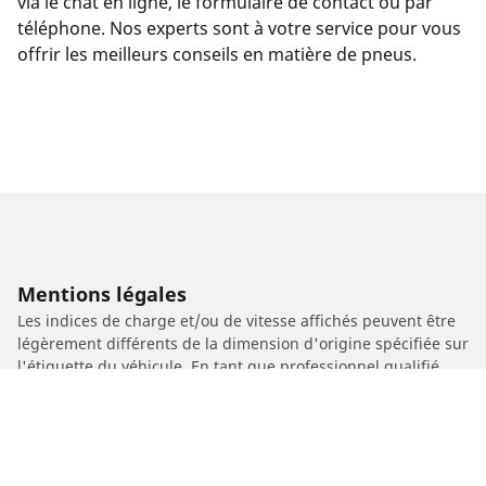
via le chat en ligne, le formulaire de contact ou par
téléphone. Nos experts sont à votre service pour vous
offrir les meilleurs conseils en matière de pneus.
Mentions légales
Les indices de charge et/ou de vitesse affichés peuvent être
légèrement différents de la dimension d'origine spécifiée sur
l'étiquette du véhicule. En tant que professionnel qualifié,
votre revendeur de pneus sera en mesure de :
1. Vous informer si l'indice de charge et/ou de vitesse des
pneus de remplacement est différent de celui des pneus
d'origine.
2. Déterminer si la pression du pneu devrait être adaptée à la