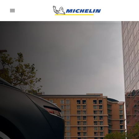
Go to page content
Go to page navigation