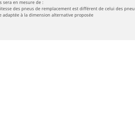
s sera en mesure de :
 vitesse des pneus de remplacement est différent de celui des pneu
re adaptée à la dimension alternative proposée
Votre configuration
neus moto et scooter
Trouver un revende
echerche par modèle ou dimension
Magasins pneus auto e
echerche pour ma moto/scooter
Magasins pneus moto e