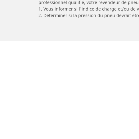
professionnel qualifié, votre revendeur de pneu
1. Vous informer si l'indice de charge et/ou de
2. Déterminer si la pression du pneu devrait êt
/
Marques de voitures
DAEWOO
Pneus auto, SUV et utilitaire
P
Recherche par modèle ou dimension
R
Recherche pour mon auto
R