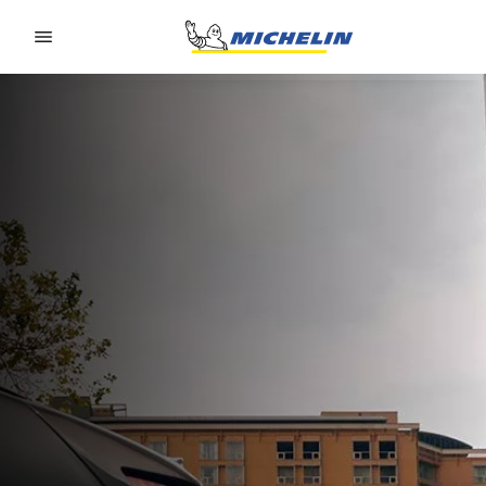
Go to page content
Go to page navigation