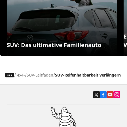
E
SUV: Das ultimative Familienauto
W
/
4x4-/SUV-Leitfaden
SUV-Reifenhaltbarkeit verlängern