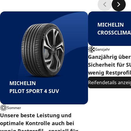
MICHELIN
CROSSCLIMA
Ganzjahr
Ganzjährig übe
Sicherheit für S
wenig Restprofil
Reifendetails anze
MICHELIN
PILOT SPORT 4 SUV
Sommer
Unsere beste Leistung und
optimale Kontrolle auch bei