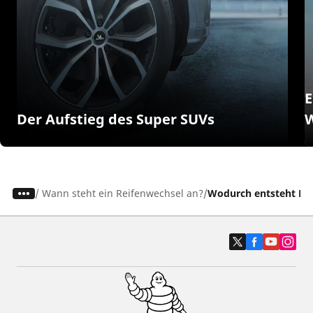
E
Der Aufstieg des Super SUVs
W
/
Wann steht ein Reifenwechsel an?
Wodurch entsteht Rei