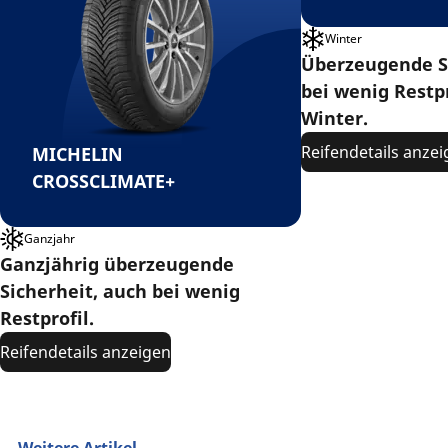
Winter
Überzeugende S
bei wenig Restpr
Winter.
Reifendetails anze
MICHELIN
CROSSCLIMATE+
Ganzjahr
Ganzjährig überzeugende
Sicherheit, auch bei wenig
Restprofil.
Reifendetails anzeigen
Weitere Artikel