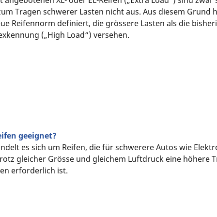
 angebotenen XL- oder EL-Reifen („Extra Load“) sind zwar 
 zum Tragen schwerer Lasten nicht aus. Aus diesem Grund 
ue Reifennorm definiert, die grössere Lasten als die bisher
dexkennung („High Load“) versehen.
ifen geeignet?
andelt es sich um Reifen, die für schwerere Autos wie Elek
trotz gleicher Grösse und gleichem Luftdruck eine höhere Tr
n erforderlich ist.