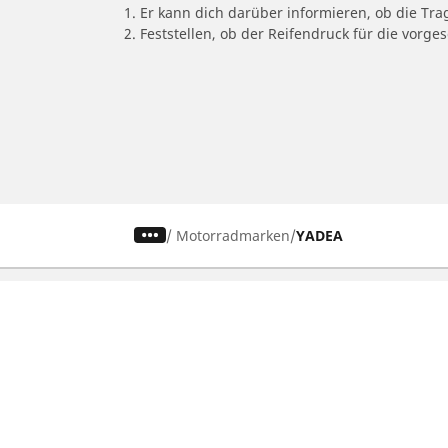
1. Er kann dich darüber informieren, ob die Tra
2. Feststellen, ob der Reifendruck für die vor
/
Motorradmarken
YADEA
Auto-, SUV- und
M
Transporterreifen
N
s
Nach Fahrzeug oder Reifengrösse
N
suchen