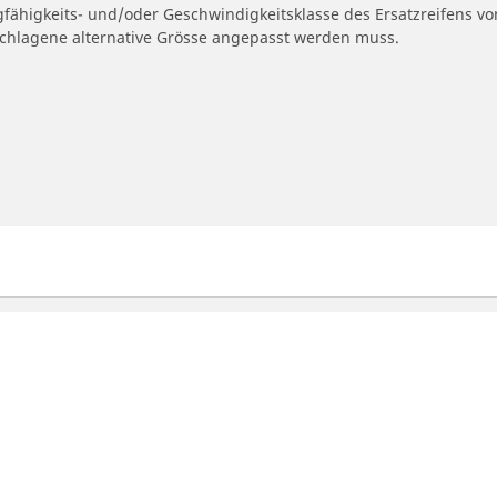
gfähigkeits- und/oder Geschwindigkeitsklasse des Ersatzreifens vo
geschlagene alternative Grösse angepasst werden muss.
otorrad und Rollerreifen
Händler
ach Fahrzeug oder Reifengrösse
Autoreifenhändler find
uchen
Motorradreifenhändler
Deine Konfigurat
ach Hersteller suchen