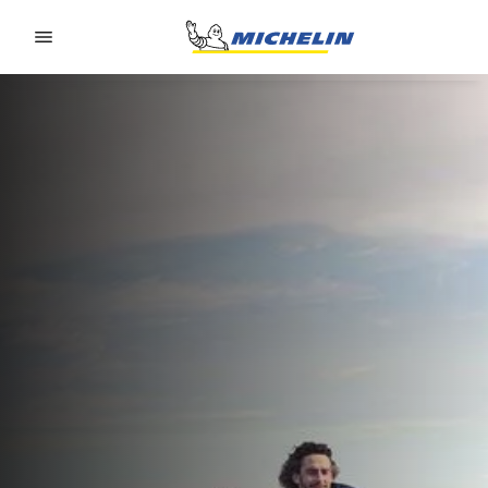
Go to page content
Go to page navigation