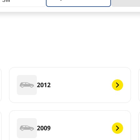
7 SW
2012
2009