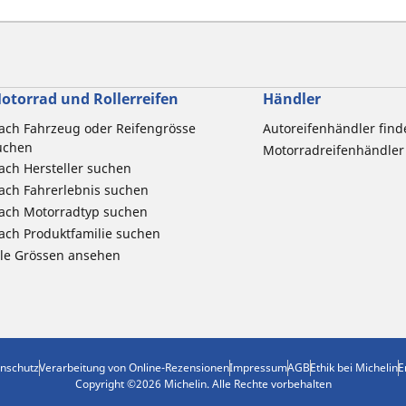
otorrad und Rollerreifen
Händler
ach Fahrzeug oder Reifengrösse
Autoreifenhändler find
uchen
Motorradreifenhändler
ach Hersteller suchen
ach Fahrerlebnis suchen
ach Motorradtyp suchen
ach Produktfamilie suchen
lle Grössen ansehen
nschutz
Verarbeitung von Online-Rezensionen
Impressum
AGB
Ethik bei Michelin
E
Copyright ©2026 Michelin. Alle Rechte vorbehalten