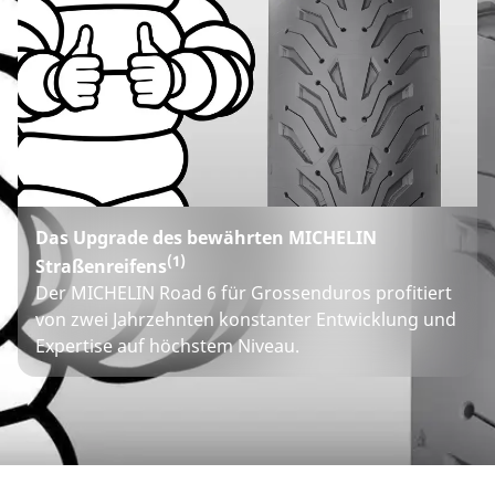
Das Upgrade des bewährten MICHELIN
(1)
Straßenreifens
Der MICHELIN Road 6 für Grossenduros profitiert
von zwei Jahrzehnten konstanter Entwicklung und
Expertise auf höchstem Niveau.