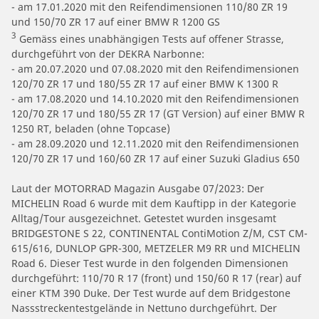
- am 17.01.2020 mit den Reifendimensionen 110/80 ZR 19
und 150/70 ZR 17 auf einer BMW R 1200 GS
3
Gemäss eines unabhängigen Tests auf offener Strasse,
durchgeführt von der DEKRA Narbonne:
- am 20.07.2020 und 07.08.2020 mit den Reifendimensionen
120/70 ZR 17 und 180/55 ZR 17 auf einer BMW K 1300 R
- am 17.08.2020 und 14.10.2020 mit den Reifendimensionen
120/70 ZR 17 und 180/55 ZR 17 (GT Version) auf einer BMW R
1250 RT, beladen (ohne Topcase)
- am 28.09.2020 und 12.11.2020 mit den Reifendimensionen
120/70 ZR 17 und 160/60 ZR 17 auf einer Suzuki Gladius 650
Laut der MOTORRAD Magazin Ausgabe 07/2023: Der
MICHELIN Road 6 wurde mit dem Kauftipp in der Kategorie
Alltag/Tour ausgezeichnet. Getestet wurden insgesamt
BRIDGESTONE S 22, CONTINENTAL ContiMotion Z/M, CST CM-
615/616, DUNLOP GPR-300, METZELER M9 RR und MICHELIN
Road 6. Dieser Test wurde in den folgenden Dimensionen
durchgeführt: 110/70 R 17 (front) und 150/60 R 17 (rear) auf
einer KTM 390 Duke. Der Test wurde auf dem Bridgestone
Nassstreckentestgelände in Nettuno durchgeführt. Der