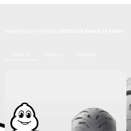
Wesentliche Vorteile der
MICHELIN Road 6 GT Reifen
Vorteil #1
Vorteil #2
Vorteil #3