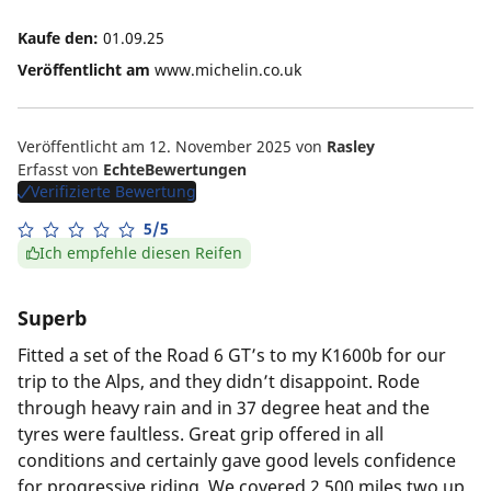
Kaufe den:
01.09.25
Veröffentlicht am
www.michelin.co.uk
Veröffentlicht am 12. November 2025
von
Rasley
Erfasst von
EchteBewertungen
Verifizierte Bewertung
5/5
Ich empfehle diesen Reifen
Superb
Fitted a set of the Road 6 GT’s to my K1600b for our
trip to the Alps, and they didn’t disappoint. Rode
through heavy rain and in 37 degree heat and the
tyres were faultless. Great grip offered in all
conditions and certainly gave good levels confidence
for progressive riding. We covered 2,500 miles two up