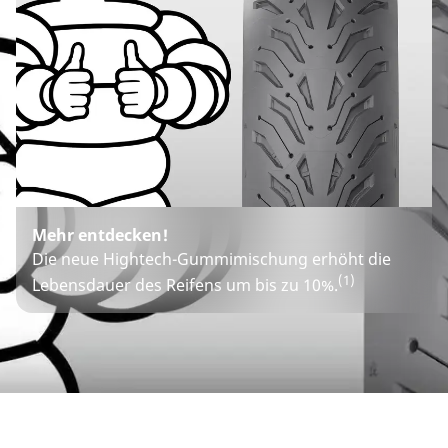
Mehr entdecken!
Die neue Hightech-Gummimischung erhöht die
(1)
Lebensdauer des Reifens um bis zu 10%.