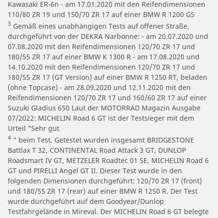
Kawasaki ER-6n - am 17.01.2020 mit den Reifendimensionen
110/80 ZR 19 und 150/70 ZR 17 auf einer BMW R 1200 GS
3
Gemäß eines unabhängigen Tests auf offener Straße,
durchgeführt von der DEKRA Narbonne: - am 20.07.2020 und
07.08.2020 mit den Reifendimensionen 120/70 ZR 17 und
180/55 ZR 17 auf einer BMW K 1300 R - am 17.08.2020 und
14.10.2020 mit den Reifendimensionen 120/70 ZR 17 und
180/55 ZR 17 (GT Version) auf einer BMW R 1250 RT, beladen
(ohne Topcase) - am 28.09.2020 und 12.11.2020 mit den
Reifendimensionen 120/70 ZR 17 und 160/60 ZR 17 auf einer
Suzuki Gladius 650 Laut der MOTORRAD Magazin Ausgabe
07/2022: MICHELIN Road 6 GT ist der Testsieger mit dem
Urteil "Sehr gut
4
" beim Test. Getestet wurden insgesamt BRIDGESTONE
Battlax T 32, CONTINENTAL Road Attack 3 GT, DUNLOP
Roadsmart IV GT, METZELER Roadtec 01 SE, MICHELIN Road 6
GT und PIRELLI Angel GT II. Dieser Test wurde in den
folgenden Dimensionen durchgeführt: 120/70 ZR 17 (front)
und 180/55 ZR 17 (rear) auf einer BMW R 1250 R. Der Test
wurde durchgeführt auf dem Goodyear/Dunlop
Testfahrgelände in Mireval. Der MICHELIN Road 6 GT belegte