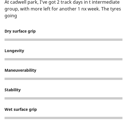
At cadwell park, I've got 2 track days in t intermediate
group, with more left for another 1 nx week. The tyres
going
Dry surface grip
5
Longevity
4
Maneuverability
4
Stability
5
Wet surface grip
1