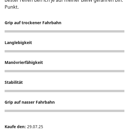
bester reifen den ich je auf meiner BMW gefahren bin.
Punkt.
Grip auf trockener Fahrbahn
4
Langlebigkeit
5
Manövrierfähigkeit
1
Stabilität
1
Grip auf nasser Fahrbahn
5
Kaufe den:
29.07.25