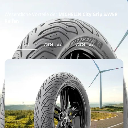
Wesentliche Vorteile der
MICHELIN City Grip SAVER
Reifen
Vorteil #1
Vorteil #2
Vorteil #3