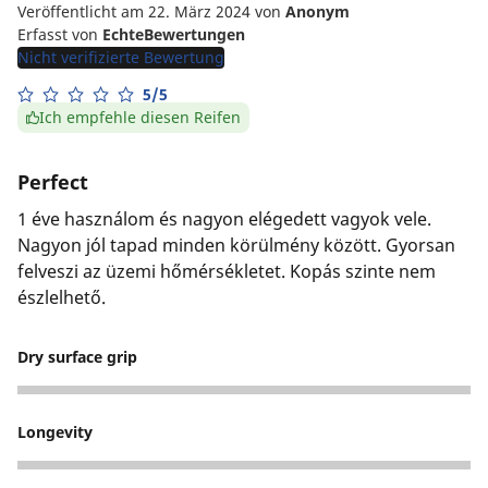
Veröffentlicht am 22. März 2024
von
Anonym
Erfasst von
EchteBewertungen
Nicht verifizierte Bewertung
5/5
Ich empfehle diesen Reifen
Perfect
1 éve használom és nagyon elégedett vagyok vele.
Nagyon jól tapad minden körülmény között. Gyorsan
felveszi az üzemi hőmérsékletet. Kopás szinte nem
észlelhető.
Dry surface grip
5
Longevity
5