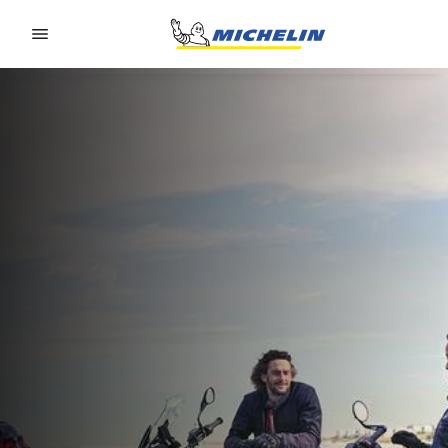
Go to page content
Go to page navigation