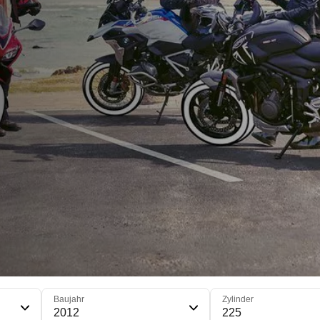
Baujahr
Zylinder
2012
225