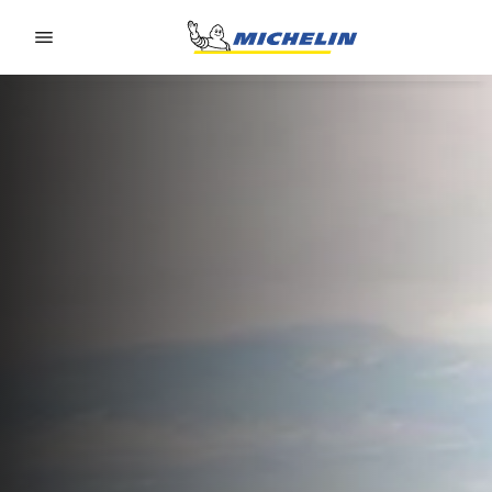
Go to page content
Go to page navigation