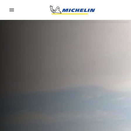
Go to page content
Go to page navigation