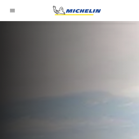
Go to page content
Go to page navigation