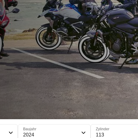
Baujahr
Zylinder
2024
113