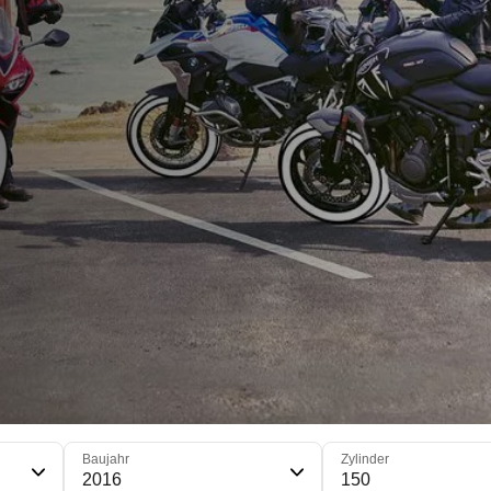
Baujahr
Zylinder
2016
150