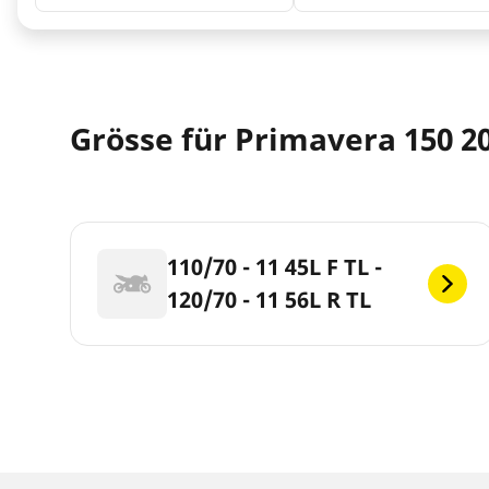
Grösse für Primavera 150 2
110/70 - 11 45L F TL -
120/70 - 11 56L R TL