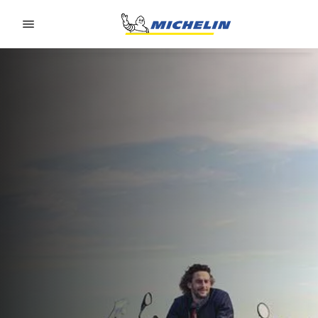
Go to page content
Go to page navigation