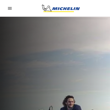
Go to page content
Go to page navigation