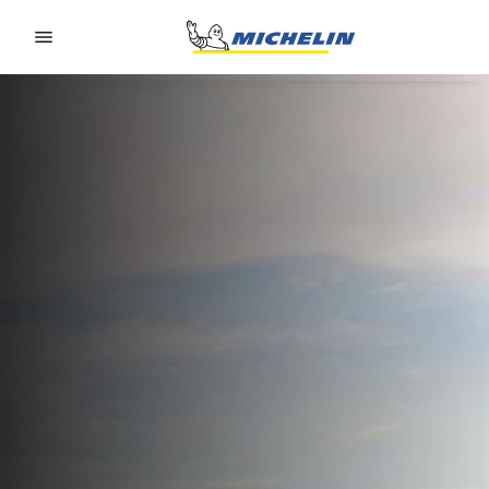
Go to page content
Go to page navigation