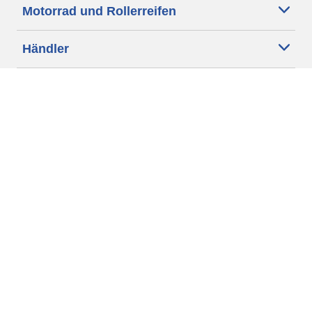
Motorrad und Rollerreifen
Händler
Unsere Experten stehen Ihnen zur
Verfügung
Cookie Richtlinie
Rechtliche Hinweise
Datenschutz
Verarbeitung von Online-Rezensionen
Impressum
AGB
Ethik bei Michelin
Erklärung zur Barrierefreiheit
Michelin.com