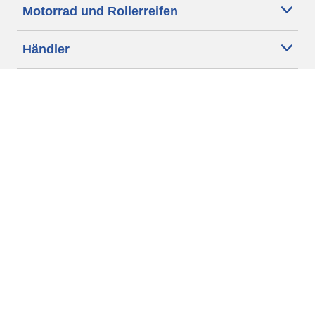
Motorrad und Rollerreifen
Händler
Unsere Experten stehen Ihnen zur
Verfügung
Cookie Richtlinie
Rechtliche Hinweise
Datenschutz
Verarbeitung von Online-Rezensionen
Impressum
AGB
Ethik bei Michelin
Erklärung zur Barrierefreiheit
Michelin.com