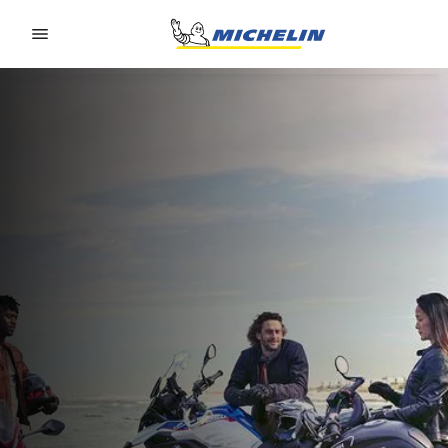
Go to page content
Go to page navigation