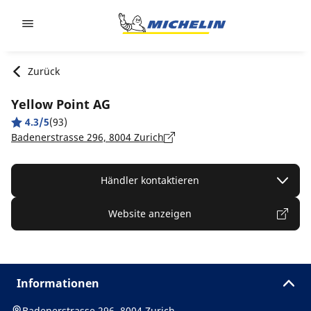
Go to page content
Go to page navigation
Zurück
Yellow Point AG
4.3/5
(93)
Badenerstrasse 296, 8004 Zurich
Händler kontaktieren
Website anzeigen
Informationen
Badenerstrasse 296, 8004 Zurich