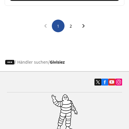
1
2
/
Händler suchen
Givisiez