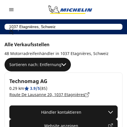
Go to page content
Go to page navigation
Alle Verkaufsstellen
48 Motorradreifenhändler in 1037 Etagnières, Schweiz
Sortieren nach: Entfernung
Technomag AG
0.29 km
3.9/5
(85)
Route De Lausanne 20, 1037 Etagnières
Händler kontaktieren
Website anzeigen